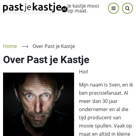
Overslaan
Je kastje mooi
op maat.
en
naar
de
inhoud
gaan
Home
⟶
Over Past je Kastje
Over Past je Kastje
Hoi!
Mijn naam is Sven, en ik
ben precisiefanaat. Al
meer dan 30 jaar
ondernemer en al die
tijd producent van
mooie spullen. Vaak op
maat en altijd in kleine