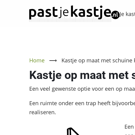
Overslaan
en
Je ka
naar
de
inhoud
gaan
Home
⟶
Kastje op maat met schuine 
Kastje op maat met 
Een veel gewenste optie voor een op maat
Een ruimte onder een trap heeft bijvoorb
realiseren.
Een 