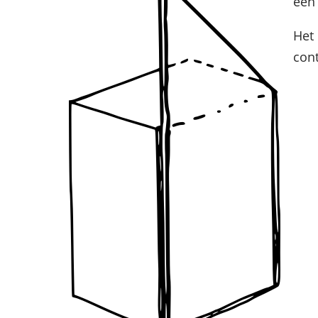
een
Het
cont